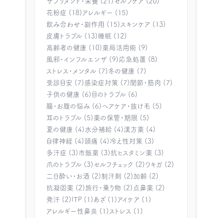
サプリメント・栄養 (21)
セルフケア (20)
花粉症 (18)
アレルギー (15)
飲み合わせ・副作用 (15)
スキンケア (13)
皮膚トラブル (13)
睡眠 (12)
高齢者の健康 (10)
薬局活用術 (9)
風邪・インフルエンザ (9)
応急処置 (8)
ストレス・メンタル (7)
冬の健康 (7)
受診目安 (7)
感染症対策 (7)
関節・筋肉 (7)
子供の健康 (6)
目のトラブル (6)
腸・お腹の悩み (6)
ヘアケア・抜け毛 (5)
耳のトラブル (5)
薬の保管・期限 (5)
夏の健康 (4)
水分補給 (4)
漢方薬 (4)
自律神経 (4)
頭痛 (4)
冷え性対策 (3)
多汗症 (3)
市販薬 (3)
抗ヒスタミン薬 (3)
爪のトラブル (3)
セルフチェック (2)
ワキガ (2)
二日酔い・お酒 (2)
制汗剤 (2)
加齢 (2)
抗凝固薬 (2)
旅行・乗り物 (2)
点鼻薬 (2)
発汗 (2)
ITP (1)
あざ (1)
アイケア (1)
アレルギー性鼻炎 (1)
ストレス (1)