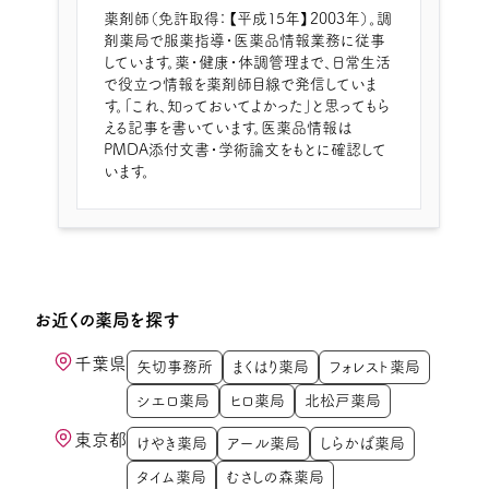
薬剤師（免許取得：【平成15年】2003年）。調
剤薬局で服薬指導・医薬品情報業務に従事
しています。薬・健康・体調管理まで、日常生活
で役立つ情報を薬剤師目線で発信していま
す。「これ、知っておいてよかった」と思ってもら
える記事を書いています。医薬品情報は
PMDA添付文書・学術論文をもとに確認して
います。
お近くの薬局を探す
千葉県
矢切事務所
まくはり薬局
フォレスト薬局
シエロ薬局
ヒロ薬局
北松戸薬局
東京都
けやき薬局
アール薬局
しらかば薬局
タイム薬局
むさしの森薬局