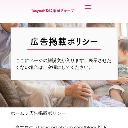
TasyoxP&D薬局グループ
広告掲載ポリシー
ここにページの解説文が入ります。表示させた
くない場合は、空欄にしてください。
ホーム
>
広告掲載ポリシー
当ブログ（tasyo-pd-pharm.com/blog/ 以下