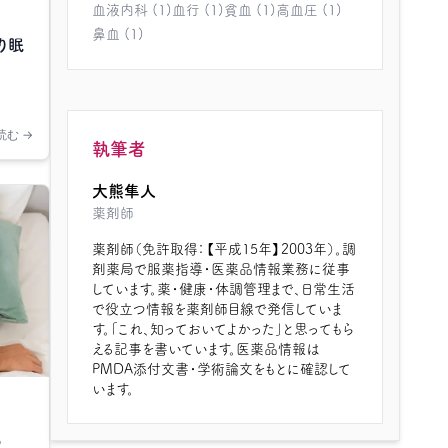
血液内科 (1)
血行 (1)
貧血 (1)
高血圧 (1)
鼻血 (1)
り眠
読む →
執筆者
大熊隼人
薬剤師
薬剤師（免許取得：【平成15年】2003年）。調
剤薬局で服薬指導・医薬品情報業務に従事
しています。薬・健康・体調管理まで、日常生活
で役立つ情報を薬剤師目線で発信していま
す。「これ、知っておいてよかった」と思ってもら
える記事を書いています。医薬品情報は
PMDA添付文書・学術論文をもとに確認して
います。
も