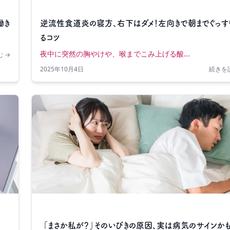
働き
逆流性食道炎の寝方、右下はダメ！左向きで朝までぐっす
るコツ
夜中に突然の胸やけや、喉までこみ上げる酸...
 →
2025年10月4日
続きを
「まさか私が？」そのいびきの原因、実は病気のサインか