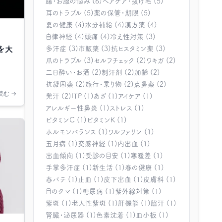
腸・お腹の悩み (6)
ヘアケア・抜け毛 (5)
耳のトラブル (5)
薬の保管・期限 (5)
夏の健康 (4)
水分補給 (4)
漢方薬 (4)
自律神経 (4)
頭痛 (4)
冷え性対策 (3)
を大
多汗症 (3)
市販薬 (3)
抗ヒスタミン薬 (3)
爪のトラブル (3)
セルフチェック (2)
ワキガ (2)
二日酔い・お酒 (2)
制汗剤 (2)
加齢 (2)
抗凝固薬 (2)
旅行・乗り物 (2)
点鼻薬 (2)
読む →
発汗 (2)
ITP (1)
あざ (1)
アイケア (1)
アレルギー性鼻炎 (1)
ストレス (1)
ビタミンC (1)
ビタミンK (1)
ホルモンバランス (1)
ワルファリン (1)
五月病 (1)
交感神経 (1)
内出血 (1)
出血傾向 (1)
受診の目安 (1)
寒暖差 (1)
手掌多汗症 (1)
新生活 (1)
春の健康 (1)
春バテ (1)
止血 (1)
皮下出血 (1)
皮膚科 (1)
目のクマ (1)
糖尿病 (1)
紫外線対策 (1)
紫斑 (1)
老人性紫斑 (1)
肝機能 (1)
脇汗 (1)
腎臓・泌尿器 (1)
色素沈着 (1)
血小板 (1)