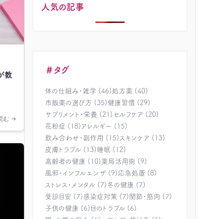
人気の記事
＃タグ
が教
体の仕組み・雑学 (46)
処方薬 (40)
市販薬の選び方 (35)
健康習慣 (29)
サプリメント・栄養 (21)
セルフケア (20)
読む →
花粉症 (18)
アレルギー (15)
飲み合わせ・副作用 (15)
スキンケア (13)
皮膚トラブル (13)
睡眠 (12)
高齢者の健康 (10)
薬局活用術 (9)
風邪・インフルエンザ (9)
応急処置 (8)
ストレス・メンタル (7)
冬の健康 (7)
受診目安 (7)
感染症対策 (7)
関節・筋肉 (7)
子供の健康 (6)
目のトラブル (6)