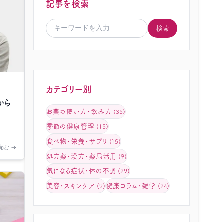
記事を検索
検索
カテゴリー別
から
お薬の使い方・飲み方
(35)
季節の健康管理
(15)
食べ物・栄養・サプリ
(15)
読む →
処方薬・漢方・薬局活用
(9)
気になる症状・体の不調
(29)
美容・スキンケア
健康コラム・雑学
(9)
(24)