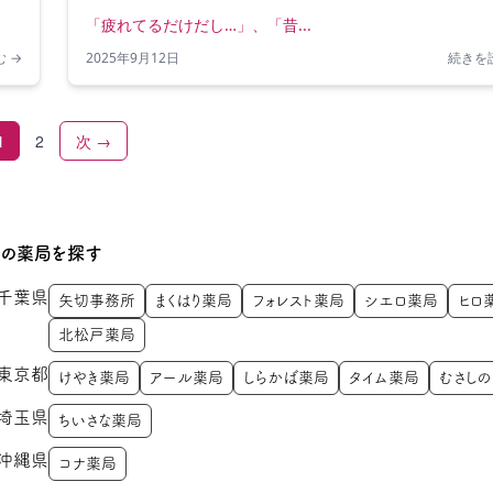
「疲れてるだけだし…」、「昔...
 →
2025年9月12日
続きを
1
2
次 →
くの薬局を探す
千葉県
矢切事務所
まくはり薬局
フォレスト薬局
シエロ薬局
ヒロ
北松戸薬局
東京都
けやき薬局
アール薬局
しらかば薬局
タイム薬局
むさし
埼玉県
ちいさな薬局
沖縄県
コナ薬局