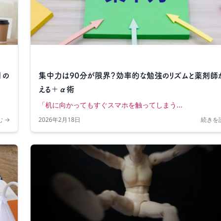
」の
集中力は90分が限界？効率的な勉強のリズムと薬剤師
える＋α術
「机に向かってもすぐスマホを触ってしまう...
 →
2026年2月18日
続きを