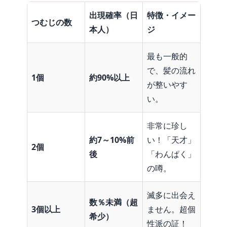
出現確率（日
特徴・イメー
つむじの数
本人）
ジ
最も一般的
で、髪の流れ
1
個
約
90%
以上
が整いやす
い。
非常に珍し
約7～10%前
い！「天才」
2
個
後
「わんぱく」
の噂。
滅多に出会え
数％未満（超
3
個以上
ません。超個
希少）
性派の証！