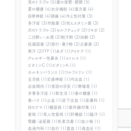
耳のトラブル (5)
薬の保管・期限 (5)
夏の健康 (4)
水分補給 (4)
漢方薬 (4)
自律神経 (4)
頭痛 (4)
冷え性対策 (3)
多汗症 (3)
市販薬 (3)
抗ヒスタミン薬 (3)
爪のトラブル (3)
セルフチェック (2)
ワキガ (2)
二日酔い・お酒 (2)
制汗剤 (2)
加齢 (2)
抗凝固薬 (2)
旅行・乗り物 (2)
点鼻薬 (2)
発汗 (2)
ITP (1)
あざ (1)
アイケア (1)
アレルギー性鼻炎 (1)
ストレス (1)
ビタミンC (1)
ビタミンK (1)
ホルモンバランス (1)
ワルファリン (1)
五月病 (1)
交感神経 (1)
内出血 (1)
出血傾向 (1)
受診の目安 (1)
寒暖差 (1)
手掌多汗症 (1)
新生活 (1)
春の健康 (1)
春バテ (1)
止血 (1)
皮下出血 (1)
皮膚科 (1)
目のクマ (1)
糖尿病 (1)
紫外線対策 (1)
紫斑 (1)
老人性紫斑 (1)
肝機能 (1)
脇汗 (1)
腎臓・泌尿器 (1)
色素沈着 (1)
血小板 (1)
血液内科 (1)
血行 (1)
貧血 (1)
高血圧 (1)