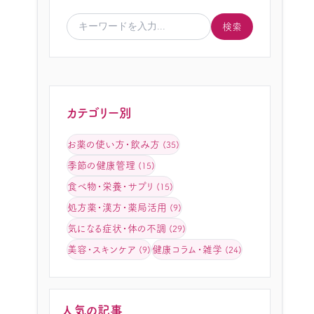
検索
カテゴリー別
お薬の使い方・飲み方
(35)
季節の健康管理
(15)
食べ物・栄養・サプリ
(15)
処方薬・漢方・薬局活用
(9)
気になる症状・体の不調
(29)
美容・スキンケア
健康コラム・雑学
(9)
(24)
人気の記事