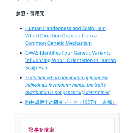
参照・引用元
Human Handedness and Scalp Hair-
Whorl Direction Develop from a
Common Genetic Mechanism
GWAS Identifies Four Genetic Variants
Influencing Whorl Orientation in Human
Scalp Hair
Scalp hair-whorl orientation of Japanese
individuals is random; hence, the trait’s
distribution is not genetically determined
駒井卓博士の研究データ（1927年・京都）
記事を検索