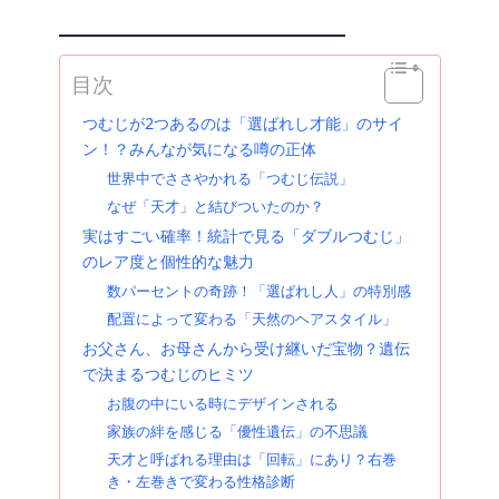
目次
つむじが2つあるのは「選ばれし才能」のサイ
ン！？みんなが気になる噂の正体
世界中でささやかれる「つむじ伝説」
なぜ「天才」と結びついたのか？
実はすごい確率！統計で見る「ダブルつむじ」
のレア度と個性的な魅力
数パーセントの奇跡！「選ばれし人」の特別感
配置によって変わる「天然のヘアスタイル」
お父さん、お母さんから受け継いだ宝物？遺伝
で決まるつむじのヒミツ
お腹の中にいる時にデザインされる
家族の絆を感じる「優性遺伝」の不思議
天才と呼ばれる理由は「回転」にあり？右巻
き・左巻きで変わる性格診断