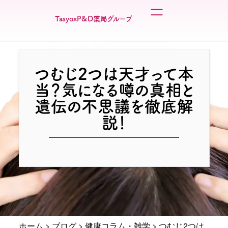
TasyoxP&D薬局グループ
つむじ2つは天才って本
当？気になる噂の真相と
遺伝の不思議を徹底解
説！
ホーム
>
ブログ
>
健康コラム・雑学
>
つむじ2つは