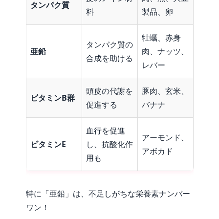
タンパク質
料
製品、卵
牡蠣、赤身
タンパク質の
亜鉛
肉、ナッツ、
合成を助ける
レバー
頭皮の代謝を
豚肉、玄米、
ビタミン
B
群
促進する
バナナ
血行を促進
アーモンド、
ビタミン
E
し、抗酸化作
アボカド
用も
特に「亜鉛」は、不足しがちな栄養素ナンバー
ワン！