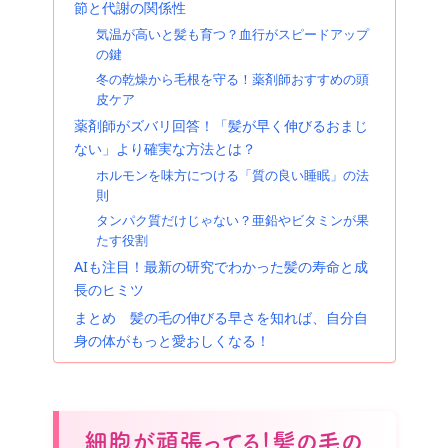
節と代謝の関係性
気温が高いと髪も育つ？血行がスピードアップ
の鍵
冬の乾燥から毛根を守る！薬剤師おすすめの頭
皮ケア
薬剤師がズバリ回答！「髪が早く伸びるおまじ
ない」より確実な方法とは？
ホルモンを味方につける「質の良い睡眠」の法
則
タンパク質だけじゃない？亜鉛やビタミンが果
たす役割
AIも注目！最新の研究でわかった髪の寿命と成
長のヒミツ
まとめ 髪の毛の伸びる早さを知れば、自分自
身の体がもっと愛おしくなる！
細胞が頑張ってる！髪の毛の