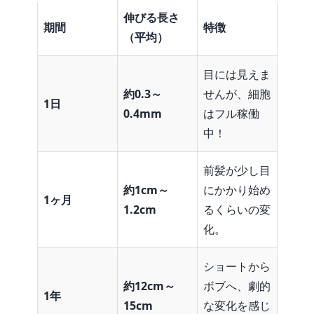
伸びる長さ
期間
特徴
（平均）
目には見えま
約
0.3
～
せんが、細胞
1
日
0.4mm
はフル稼働
中！
前髪が少し目
約
1cm
～
にかかり始め
1
ヶ月
1.2cm
るくらいの変
化。
ショートから
約
12cm
～
ボブへ、劇的
1
年
15cm
な変化を感じ