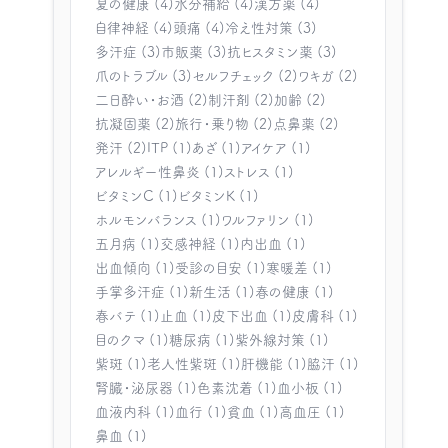
夏の健康 (4)
水分補給 (4)
漢方薬 (4)
自律神経 (4)
頭痛 (4)
冷え性対策 (3)
多汗症 (3)
市販薬 (3)
抗ヒスタミン薬 (3)
爪のトラブル (3)
セルフチェック (2)
ワキガ (2)
二日酔い・お酒 (2)
制汗剤 (2)
加齢 (2)
抗凝固薬 (2)
旅行・乗り物 (2)
点鼻薬 (2)
発汗 (2)
ITP (1)
あざ (1)
アイケア (1)
アレルギー性鼻炎 (1)
ストレス (1)
ビタミンC (1)
ビタミンK (1)
ホルモンバランス (1)
ワルファリン (1)
五月病 (1)
交感神経 (1)
内出血 (1)
出血傾向 (1)
受診の目安 (1)
寒暖差 (1)
手掌多汗症 (1)
新生活 (1)
春の健康 (1)
春バテ (1)
止血 (1)
皮下出血 (1)
皮膚科 (1)
目のクマ (1)
糖尿病 (1)
紫外線対策 (1)
紫斑 (1)
老人性紫斑 (1)
肝機能 (1)
脇汗 (1)
腎臓・泌尿器 (1)
色素沈着 (1)
血小板 (1)
血液内科 (1)
血行 (1)
貧血 (1)
高血圧 (1)
鼻血 (1)