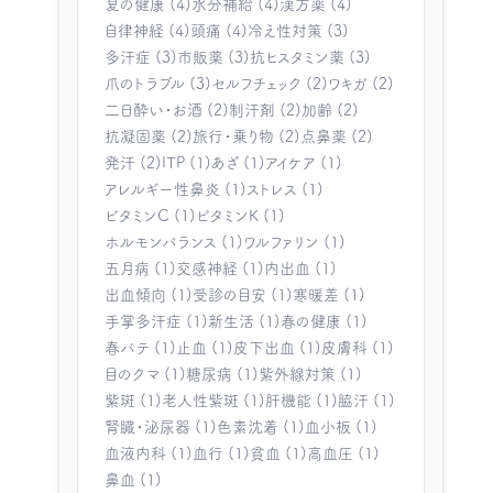
夏の健康 (4)
水分補給 (4)
漢方薬 (4)
自律神経 (4)
頭痛 (4)
冷え性対策 (3)
多汗症 (3)
市販薬 (3)
抗ヒスタミン薬 (3)
爪のトラブル (3)
セルフチェック (2)
ワキガ (2)
二日酔い・お酒 (2)
制汗剤 (2)
加齢 (2)
抗凝固薬 (2)
旅行・乗り物 (2)
点鼻薬 (2)
発汗 (2)
ITP (1)
あざ (1)
アイケア (1)
アレルギー性鼻炎 (1)
ストレス (1)
ビタミンC (1)
ビタミンK (1)
ホルモンバランス (1)
ワルファリン (1)
五月病 (1)
交感神経 (1)
内出血 (1)
出血傾向 (1)
受診の目安 (1)
寒暖差 (1)
手掌多汗症 (1)
新生活 (1)
春の健康 (1)
春バテ (1)
止血 (1)
皮下出血 (1)
皮膚科 (1)
目のクマ (1)
糖尿病 (1)
紫外線対策 (1)
紫斑 (1)
老人性紫斑 (1)
肝機能 (1)
脇汗 (1)
腎臓・泌尿器 (1)
色素沈着 (1)
血小板 (1)
血液内科 (1)
血行 (1)
貧血 (1)
高血圧 (1)
鼻血 (1)