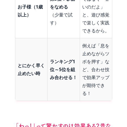
お子様（
1
歳
をなめる
いのだよ」
以上）
（少量で試
と、遊び感覚
す）
で楽しく実践
できるから。
例えば「息を
止めながらツ
ランキング
1
ボを押す」な
とにかく早く
位～
5
位を組
ど、合わせ技
止めたい時
み合わせる！
で効果アップ
が期待でき
る！
「わっ！」って驚かすのは効果ある？昔な