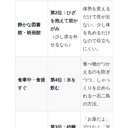
体勢を変える
第2位：ひざ
だけで音が出
を抱えて前か
静かな図書
ない。少し体
がみ
館・映画館
を丸めるだけ
（少し席を外
なので目立ち
せるなら）
にくい。
食べ物がつか
えるのを防ぎ
食事中・食後
第
4
位：水を
つつ、しゃっ
すぐ
飲む
くりを止めら
れる一石二鳥
の方法。
「お薬だよ」
第3位：砂糖
ではなく「甘