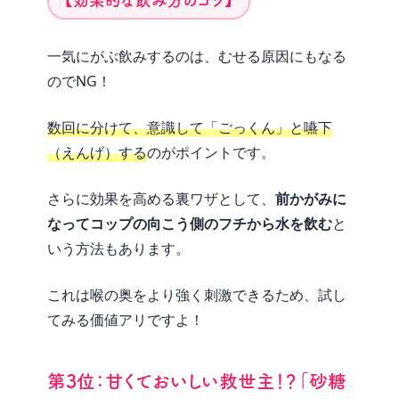
【効果的な飲み方のコツ】
一気にがぶ飲みするのは、むせる原因にもなる
のでNG！
数回に分けて、意識して「ごっくん」と嚥下
（えんげ）する
のがポイントです。
さらに効果を高める裏ワザとして、
前かがみに
なってコップの向こう側のフチから水を飲む
と
いう方法もあります。
これは喉の奥をより強く刺激できるため、試し
てみる価値アリですよ！
第3位：甘くておいしい救世主！？「砂糖