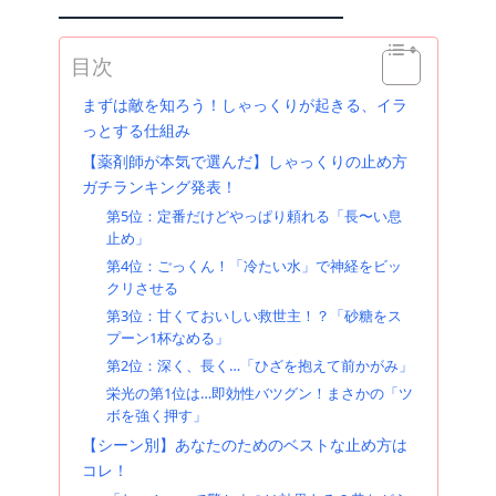
目次
まずは敵を知ろう！しゃっくりが起きる、イラ
っとする仕組み
【薬剤師が本気で選んだ】しゃっくりの止め方
ガチランキング発表！
第5位：定番だけどやっぱり頼れる「長〜い息
止め」
第4位：ごっくん！「冷たい水」で神経をビッ
クリさせる
第3位：甘くておいしい救世主！？「砂糖をス
プーン1杯なめる」
第2位：深く、長く…「ひざを抱えて前かがみ」
栄光の第1位は…即効性バツグン！まさかの「ツ
ボを強く押す」
【シーン別】あなたのためのベストな止め方は
コレ！