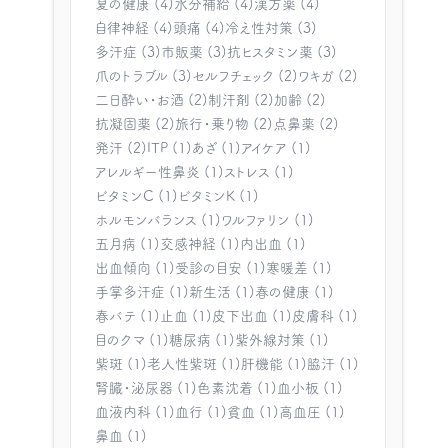
夏の健康 (4)
水分補給 (4)
漢方薬 (4)
自律神経 (4)
頭痛 (4)
冷え性対策 (3)
多汗症 (3)
市販薬 (3)
抗ヒスタミン薬 (3)
爪のトラブル (3)
セルフチェック (2)
ワキガ (2)
二日酔い・お酒 (2)
制汗剤 (2)
加齢 (2)
抗凝固薬 (2)
旅行・乗り物 (2)
点鼻薬 (2)
発汗 (2)
ITP (1)
あざ (1)
アイケア (1)
アレルギー性鼻炎 (1)
ストレス (1)
ビタミンC (1)
ビタミンK (1)
ホルモンバランス (1)
ワルファリン (1)
五月病 (1)
交感神経 (1)
内出血 (1)
出血傾向 (1)
受診の目安 (1)
寒暖差 (1)
手掌多汗症 (1)
新生活 (1)
春の健康 (1)
春バテ (1)
止血 (1)
皮下出血 (1)
皮膚科 (1)
目のクマ (1)
糖尿病 (1)
紫外線対策 (1)
紫斑 (1)
老人性紫斑 (1)
肝機能 (1)
脇汗 (1)
腎臓・泌尿器 (1)
色素沈着 (1)
血小板 (1)
血液内科 (1)
血行 (1)
貧血 (1)
高血圧 (1)
鼻血 (1)